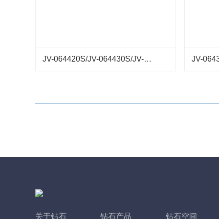
JV-064420S/JV-064430S/JV-064460S
关于钻石
钻石产品
钻石空间