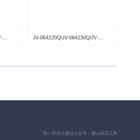
JV-064320S/JV-064330S/JV-064360S
JV-064220Q/JV-064230Q/JV-064260Q
扫一扫关注微信公众号：佛山钻石洁具