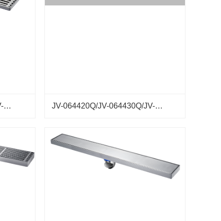
JV-064520S/JV-064530S/JV-064560S
JV-064420Q/JV-064430Q/JV-064460Q